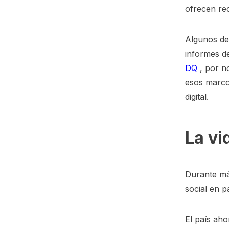
ofrecen re
Algunos de
informes d
DQ
, por n
esos marco
digital.
La vi
Durante má
social en p
El país aho