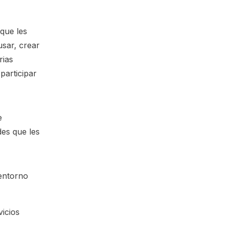
 que les
usar, crear
rias
participar
e
des que les
 entorno
vicios