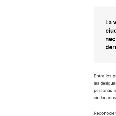
La 
ciu
nec
der
Entre los p
las desigua
personas a
ciudadanos 
Reconocien