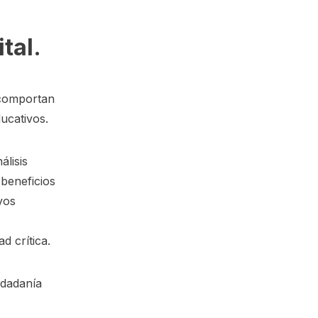
tal.
 comportan
ucativos.
álisis
 beneficios
vos
d crítica.
iudadanía