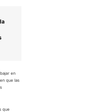
la
s
abajar en
 en que las
os
s que