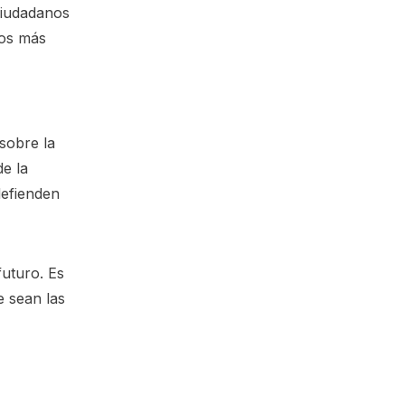
 ciudadanos
ros más
sobre la
e la
defienden
futuro. Es
e sean las