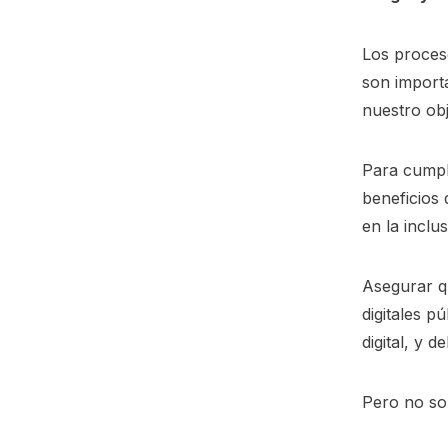
Los proceso
son import
nuestro obje
Para cumpli
beneficios
en la inclu
Asegurar qu
digitales p
digital, y 
Pero no sol