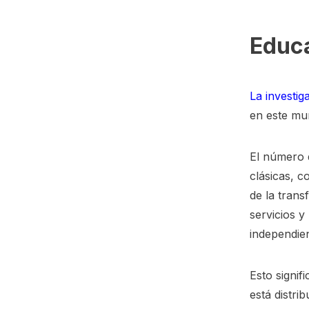
Educa
La investi
en este mun
El número d
clásicas, c
de la trans
servicios 
independien
Esto signif
está distri