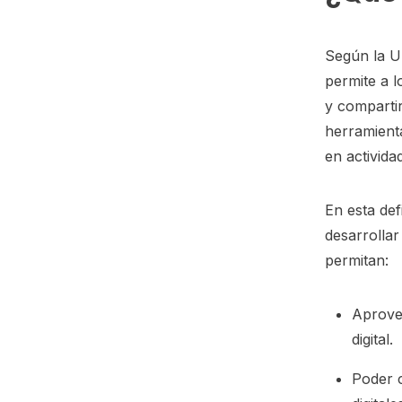
Según la Un
permite a 
y compartir
herramienta
en activida
En esta def
desarrollar
permitan:
Aprovec
digital.
Poder c