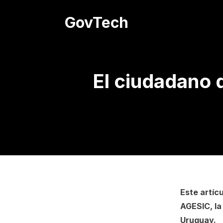
GovTech
El ciudadano d
Este artíc
AGESIC, la
Uruguay.