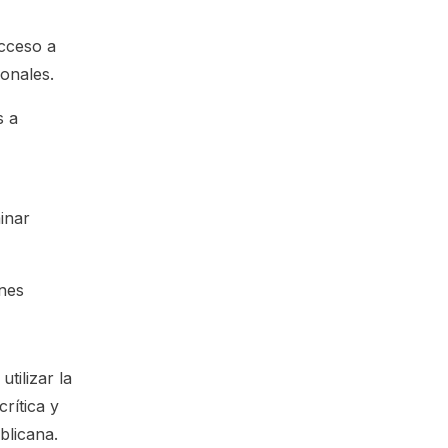
acceso a
onales.
s a
inar
ones
tilizar la
rítica y
blicana.