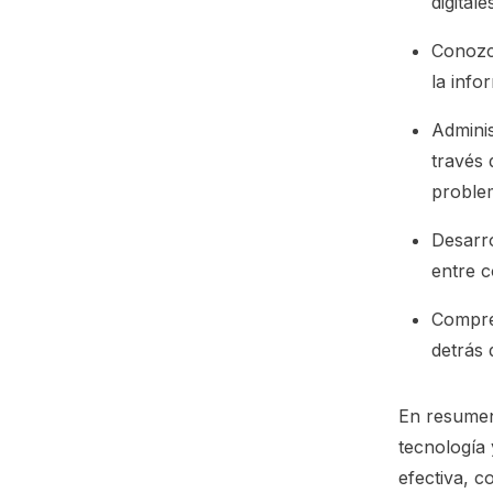
digitale
Conozca
la info
Adminis
través 
proble
Desarro
entre c
Compren
detrás 
En resumen,
tecnología 
efectiva, c